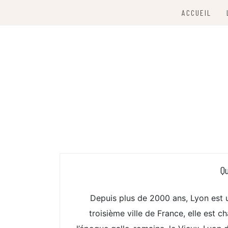
Skip
ACCUEIL
to
content
À la découverte de Lyon
CITY LYON
Qu
Depuis plus de 2000 ans, Lyon est 
troisième ville de France, elle est c