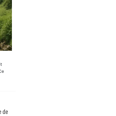
it
Ce
e de