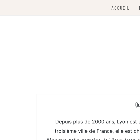
Skip
ACCUEIL
to
content
À la découverte de Lyon
CITY LYON
Qu
Depuis plus de 2000 ans, Lyon est 
troisième ville de France, elle est c