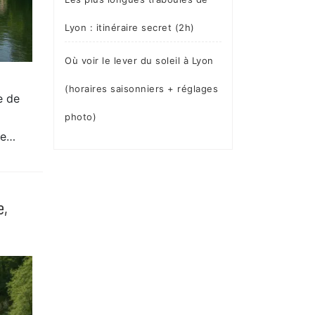
Lyon : itinéraire secret (2h)
Où voir le lever du soleil à Lyon
(horaires saisonniers + réglages
e de
photo)
Ce…
e,