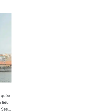
arquée
 lieu
. Ses…