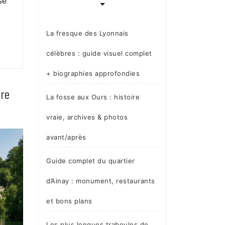
se
La fresque des Lyonnais
célèbres : guide visuel complet
+ biographies approfondies
ire
La fosse aux Ours : histoire
vraie, archives & photos
avant/après
Guide complet du quartier
d’Ainay : monument, restaurants
et bons plans
Les plus longues traboules de