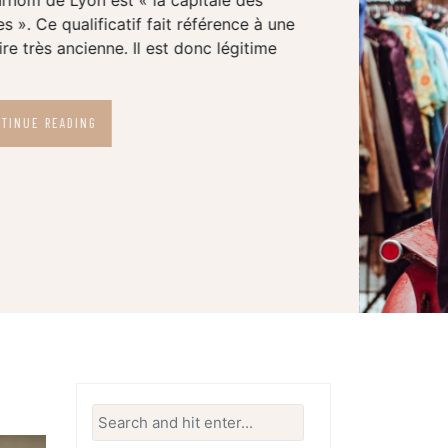
Temps de lecture :
3
minutes
Fan de vintage ? Le Salon vintage de Lyon
est le marché extra pour les amoureux du
vintage. On y trouve beaucoup de jolies…
CONTINUE READING
Search
for: