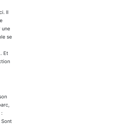
. Il
de
r une
ble se
… Et
ction
son
arc,
 :
 Sont