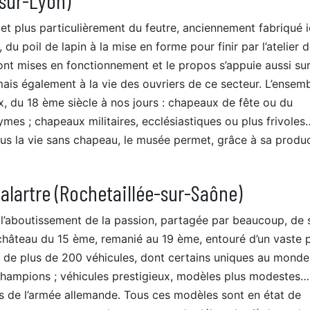
et plus particulièrement du feutre, anciennement fabriqué ici
 du poil de lapin à la mise en forme pour finir par l’atelier 
t mises en fonctionnement et le propos s’appuie aussi su
ais également à la vie des ouvriers de ce secteur. L’ensem
, du 18 ème siècle à nos jours : chapeaux de fête ou du
mes ; chapeaux militaires, ecclésiastiques ou plus frivoles
plus la vie sans chapeau, le musée permet, grâce à sa produ
alartre (Rochetaillée-sur-Saône)
t l’aboutissement de la passion, partagée par beaucoup, de 
hâteau du 15 ème, remanié au 19 ème, entouré d’un vaste p
e de plus de 200 véhicules, dont certains uniques au monde
champions ; véhicules prestigieux, modèles plus modestes…
s de l’armée allemande. Tous ces modèles sont en état de