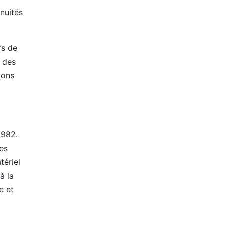
inuités
fs de
i des
ions
1982.
ues
tériel
à la
e et