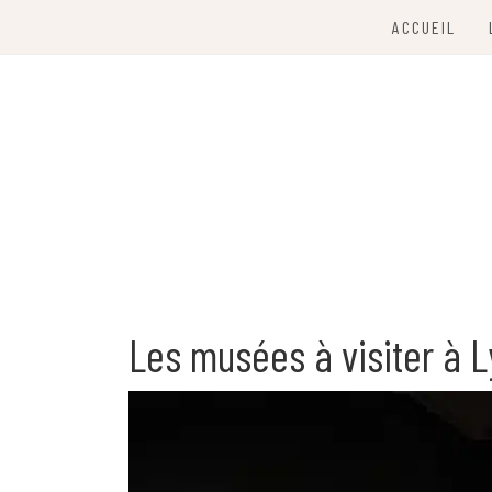
Skip
ACCUEIL
to
content
À la découverte de Lyon
CITY LYON
Les musées à visiter à 