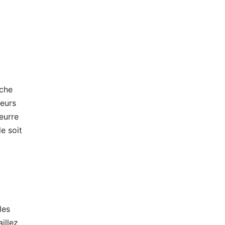
uche
ieurs
eurre
le soit
les
illez