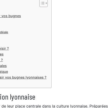
r vos bugnes
idéale
isir ?
ies
 ?
ales
gique
ssir vos bugnes lyonnaises ?
tion lyonnaise
 de leur place centrale dans la culture lyonnaise. Préparée