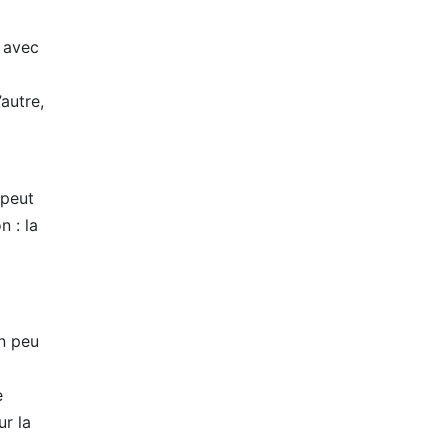
a avec
autre,
 peut
n : la
un peu
e
ur la