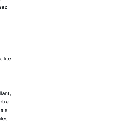
ssez
ilite
lant,
ntre
mais
les,