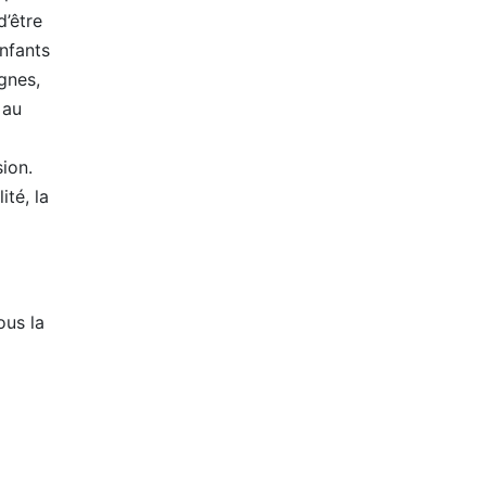
d’être
nfants
gnes,
 au
ion.
ité, la
ous la