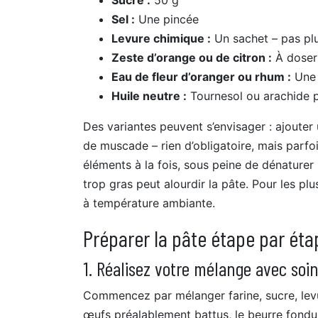
Sucre :
50 g
Sel :
Une pincée
Levure chimique :
Un sachet – pas plu
Zeste d’orange ou de citron :
À doser 
Eau de fleur d’oranger ou rhum :
Une 
Huile neutre :
Tournesol ou arachide p
Des variantes peuvent s’envisager : ajouter 
de muscade – rien d’obligatoire, mais parfois
éléments à la fois, sous peine de dénaturer 
trop gras peut alourdir la pâte. Pour les plus
à température ambiante.
Préparer la pâte étape par éta
1. Réalisez votre mélange avec soi
Commencez par mélanger farine, sucre, levur
œufs préalablement battus, le beurre fondu e