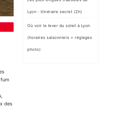
Lyon : itinéraire secret (2h)
Où voir le lever du soleil à Lyon
(horaires saisonniers + réglages
photo)
es
arfum
s,
ix des