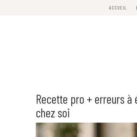
Skip
ACCUEIL
to
content
À la découverte de Lyon
CITY LYON
Recette pro + erreurs à 
chez soi