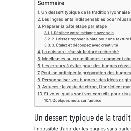
Sommaire
Un dessert typique de la tradition lyonnaise
Les ingrédients indispensables pour réussi
Préparer la pâte étape par étape
1. Réalisez votre mélange avec soin
2. Laissez reposer la pâte pour une texture 
3. Étalez et découpez avec créativité
La cuisson : réussir le doré recherché
Moelleuses ou croustillantes : comment cho
Les erreurs à éviter pour des bugnes réuss
Peut-on anticiper la préparation des bugnes
Personnaliser vos bugnes : des idées origin
Astuces : le zeste de citron, l’ingrédient ma
Et vous, quels sont vos conseils pour réu
Quelques mots sur l’autrice
Un dessert typique de la tradi
Impossible d’aborder les bugnes sans parler