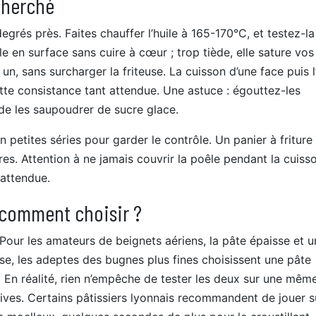
echerché
grés près. Faites chauffer l’huile à 165-170°C, et testez-l
le en surface sans cuire à cœur ; trop tiède, elle sature vos
, sans surcharger la friteuse. La cuisson d’une face puis l’
ette consistance tant attendue. Une astuce : égouttez-les
de les saupoudrer de sucre glace.
n petites séries pour garder le contrôle. Un panier à friture
ures. Attention à ne jamais couvrir la poêle pendant la cuisso
 attendue.
: comment choisir ?
 Pour les amateurs de beignets aériens, la pâte épaisse et 
rse, les adeptes des bugnes plus fines choisissent une pâte
 En réalité, rien n’empêche de tester les deux sur une mêm
vives. Certains pâtissiers lyonnais recommandent de jouer s